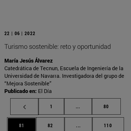
22 | 06 | 2022
Turismo sostenible: reto y oportunidad
María Jesús Álvarez
Catedrática de Tecnun, Escuela de Ingeniería de la
Universidad de Navarra. Investigadora del grupo de
“Mejora Sostenible”
Publicado en:
El Día
Página
Páginas intermedias Us
Página
1
...
80
Página
Página
Páginas intermedias U
Página
81
82
...
110