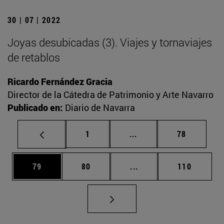
30 | 07 | 2022
Joyas desubicadas (3). Viajes y tornaviajes
de retablos
Ricardo Fernández Gracia
Director de la Cátedra de Patrimonio y Arte Navarro
Publicado en:
Diario de Navarra
Página
Páginas intermedias Us
Página
1
...
78
Página
Página
Páginas intermedias U
Página
79
80
...
110