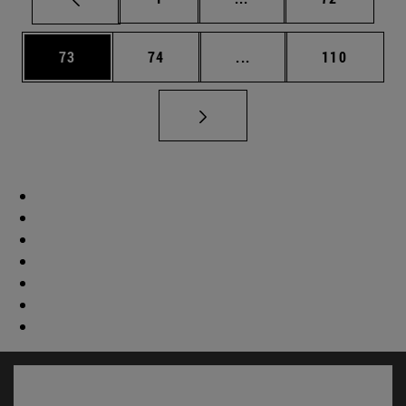
Página
Página
Páginas intermedias U
Página
73
74
...
110