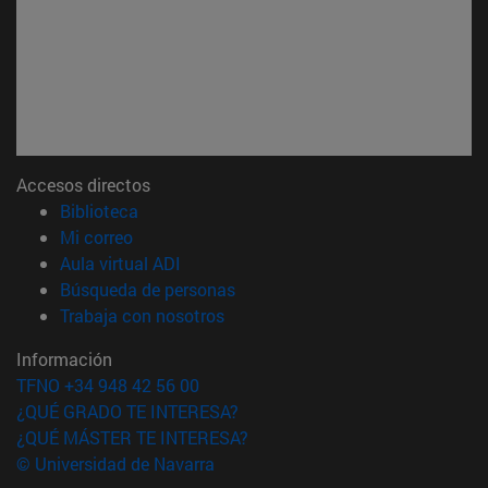
Accesos directos
(abre en nueva ventana)
Biblioteca
(abre en nueva ventana)
Mi correo
(abre en nueva ventana)
Aula virtual ADI
(abre en nueva ventana)
Búsqueda de personas
(abre en nueva ventana)
Trabaja con nosotros
Información
TFNO +34 948 42 56 00
¿QUÉ GRADO TE INTERESA?
¿QUÉ MÁSTER TE INTERESA?
© Universidad de Navarra