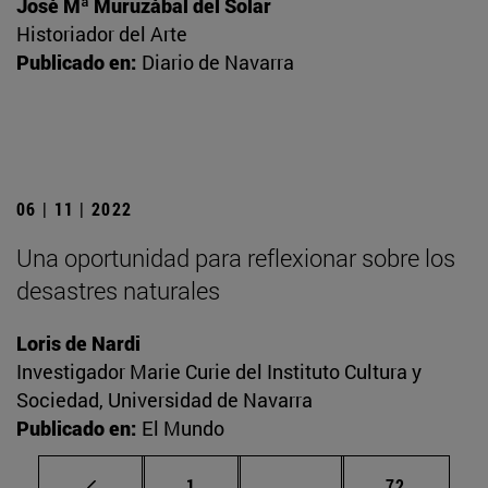
José Mª Muruzábal del Solar
Historiador del Arte
Publicado en:
Diario de Navarra
06 | 11 | 2022
Una oportunidad para reflexionar sobre los
desastres naturales
Loris de Nardi
Investigador Marie Curie del Instituto Cultura y
Sociedad, Universidad de Navarra
Publicado en:
El Mundo
Página
Páginas intermedias Us
Página
1
...
72