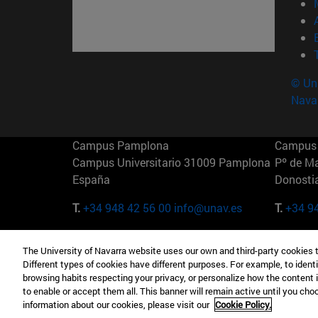
© Uni
Nava
Campus Pamplona
Campus 
Campus Universitario 31009 Pamplona
Pº de M
España
Donosti
T.
+34 948 42 56 00
info@unav.es
T.
+34 9
Campus Madrid (IESE)
Campus 
The University of Navarra website uses our own and third-party cookies 
Camino del Cerro Águila 3 28023
165 W 5
Different types of cookies have different purposes. For example, to identi
Madrid España
EE.UU
browsing habits respecting your privacy, or personalize how the content 
to enable or accept them all. This banner will remain active until you ch
T.
+34 912 11 30 00
T.
+1 64
information about our cookies, please visit our
Cookie Policy.