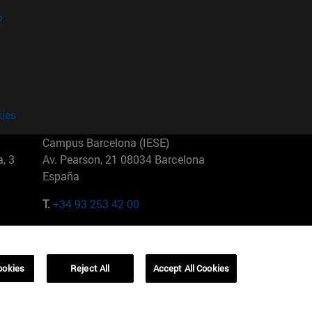
?
kies
Campus Barcelona (IESE)
, 3
Av. Pearson, 21 08034 Barcelona
España
T.
+34 93 253 42 00
Campus Sao Paulo (IESE)
5
Rua Martiniano de Carvalho, 573
01321001 Bela Vista Brasil
ookies
Reject All
Accept All Cookies
T.
+55 11 3177-8300