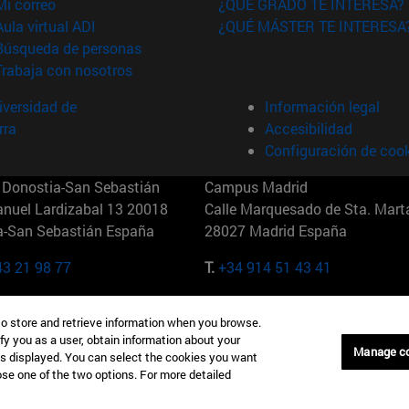
(abre en nueva ventana)
Mi correo
¿QUÉ GRADO TE INTERESA?
(abre en nueva ventana)
Aula virtual ADI
¿QUÉ MÁSTER TE INTERESA
(abre en nueva ventana)
Búsqueda de personas
(abre en nueva ventana)
Trabaja con nosotros
versidad de
Información legal
rra
Accesibilidad
Configuración de coo
Donostia-San Sebastián
Campus Madrid
anuel Lardizabal 13 20018
Calle Marquesado de Sta. Marta
a-San Sebastián España
28027 Madrid España
43 21 98 77
T.
+34 914 51 43 41
Nueva York (IESE)
Campus Munich (IESE)
to store and retrieve information when you browse.
7th St 10019-2201 Nueva York
Maria-Theresia-Straße 15 8167
fy you as a user, obtain information about your
Múnich Alemania
Manage c
is displayed. You can select the cookies you want
oose one of the two options. For more detailed
6 346 8850
T.
+49 89 24209790