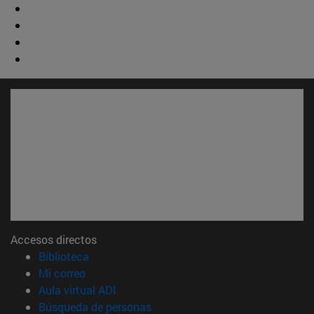
Accesos directos
(abre en nueva ventana)
Biblioteca
(abre en nueva ventana)
Mi correo
(abre en nueva ventana)
Aula virtual ADI
(abre en nueva ventana)
Búsqueda de personas