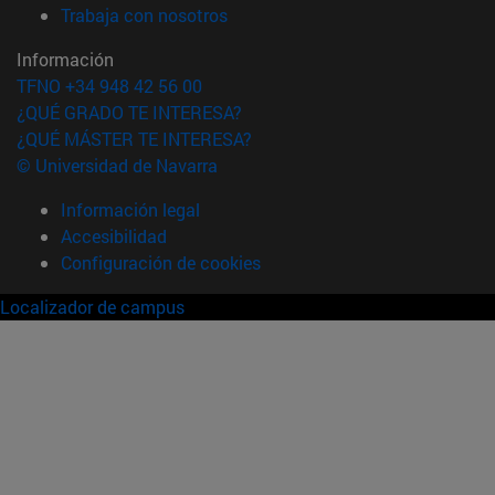
(abre en nueva ventana)
Trabaja con nosotros
Información
TFNO +34 948 42 56 00
¿QUÉ GRADO TE INTERESA?
¿QUÉ MÁSTER TE INTERESA?
© Universidad de Navarra
Información legal
Accesibilidad
Configuración de cookies
Localizador de campus