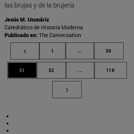
las brujas y de la brujería
Jesús M. Usunáriz
Catedrático de Historia Moderna
Publicado en:
The Conversation
Página
Páginas intermedias Us
Página
1
...
50
Página
Página
Páginas intermedias U
Página
51
52
...
110