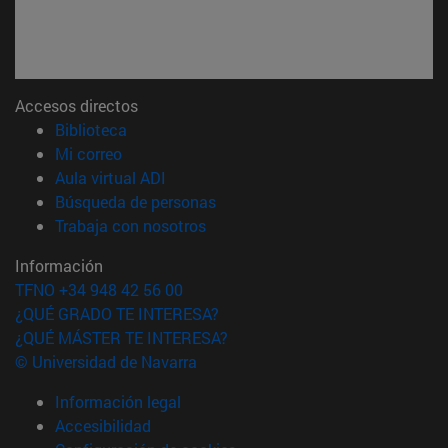
Accesos directos
(abre en nueva ventana)
Biblioteca
(abre en nueva ventana)
Mi correo
(abre en nueva ventana)
Aula virtual ADI
(abre en nueva ventana)
Búsqueda de personas
(abre en nueva ventana)
Trabaja con nosotros
Información
TFNO +34 948 42 56 00
¿QUÉ GRADO TE INTERESA?
¿QUÉ MÁSTER TE INTERESA?
© Universidad de Navarra
Información legal
Accesibilidad