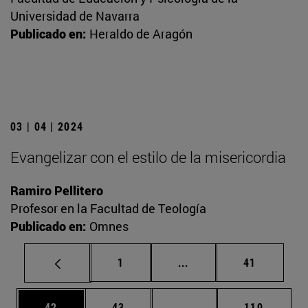
Universidad de Navarra
Publicado en:
Heraldo de Aragón
03 | 04 | 2024
Evangelizar con el estilo de la misericordia
Ramiro Pellitero
Profesor en la Facultad de Teología
Publicado en:
Omnes
Página
Páginas intermedias Us
Página
1
...
41
Página
Página
Páginas intermedias U
Página
42
43
...
110