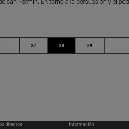
de san Fermín. En torno a la persuasión y el po
Páginas intermedias Use TAB para desplazarse.
Página
Página
Página
Pági
...
37
38
39
...
os directos
Información