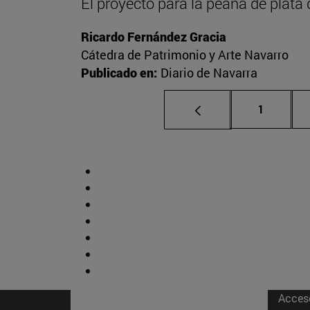
El proyecto para la peana de plata 
Ricardo Fernández Gracia
Cátedra de Patrimonio y Arte Navarro
Publicado en:
Diario de Navarra
Página
1
Acces