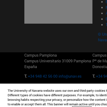
© Uni
Nava
Campus Pamplona
Campus 
Campus Universitario 31009 Pamplona
Pº de M
España
Donosti
T.
+34 948 42 56 00
info@unav.es
T.
+34 9
Campus Madrid (IESE)
Campus 
The University of Navarra website uses our own and third-party cookies 
Camino del Cerro Águila 3 28023
165 W 5
Different types of cookies have different purposes. For example, to identi
Madrid España
EE.UU
browsing habits respecting your privacy, or personalize how the content 
to enable or accept them all. This banner will remain active until you ch
T.
+34 912 11 30 00
T.
+1 64