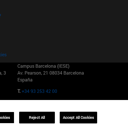
?
kies
Campus Barcelona (IESE)
, 3
Av. Pearson, 21 08034 Barcelona
España
T.
+34 93 253 42 00
Campus Sao Paulo (IESE)
5
Rua Martiniano de Carvalho, 573
01321001 Bela Vista Brasil
ookies
Reject All
Accept All Cookies
T.
+55 11 3177-8300