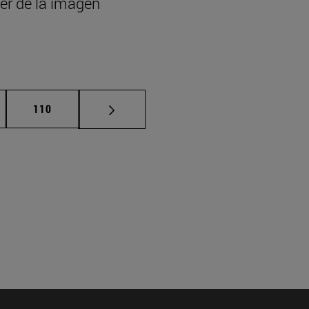
der de la imagen
nas intermedias Use TAB para desplazarse.
Página
110