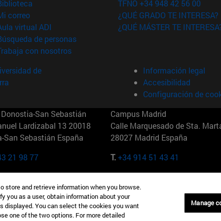
(abre en nueva ventana)
Biblioteca
TFNO +34 948 42 56 00
(abre en nueva ventana)
Mi correo
¿QUÉ GRADO TE INTERESA?
(abre en nueva ventana)
Aula virtual ADI
¿QUÉ MÁSTER TE INTERESA
(abre en nueva ventana)
Búsqueda de personas
(abre en nueva ventana)
Trabaja con nosotros
versidad de
Información legal
rra
Accesibilidad
Configuración de coo
Donostia-San Sebastián
Campus Madrid
anuel Lardizabal 13 20018
Calle Marquesado de Sta. Marta
a-San Sebastián España
28027 Madrid España
43 21 98 77
T.
+34 914 51 43 41
Nueva York (IESE)
Campus Munich (IESE)
to store and retrieve information when you browse.
7th St 10019-2201 Nueva York
Maria-Theresia-Straße 15 8167
fy you as a user, obtain information about your
Múnich Alemania
Manage c
is displayed. You can select the cookies you want
oose one of the two options. For more detailed
6 346 8850
T.
+49 89 24209790