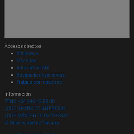
Accesos directos
(abre en nueva ventana)
Biblioteca
(abre en nueva ventana)
Mi correo
(abre en nueva ventana)
Aula virtual ADI
(abre en nueva ventana)
Búsqueda de personas
(abre en nueva ventana)
Trabaja con nosotros
Información
TFNO +34 948 42 56 00
¿QUÉ GRADO TE INTERESA?
¿QUÉ MÁSTER TE INTERESA?
© Universidad de Navarra