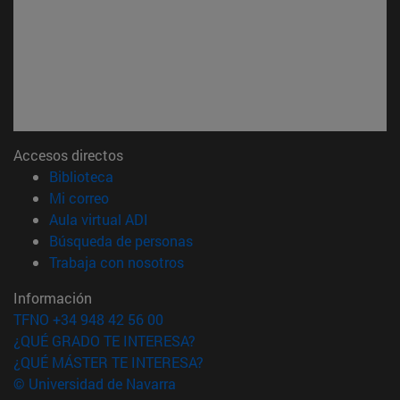
Accesos directos
(abre en nueva ventana)
Biblioteca
(abre en nueva ventana)
Mi correo
(abre en nueva ventana)
Aula virtual ADI
(abre en nueva ventana)
Búsqueda de personas
(abre en nueva ventana)
Trabaja con nosotros
Información
TFNO +34 948 42 56 00
¿QUÉ GRADO TE INTERESA?
¿QUÉ MÁSTER TE INTERESA?
© Universidad de Navarra