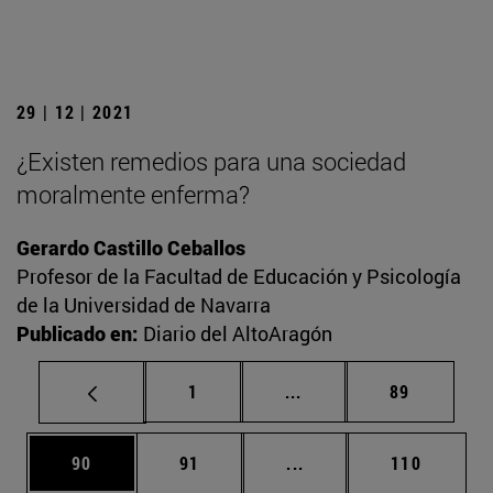
29 | 12 | 2021
¿Existen remedios para una sociedad
moralmente enferma?
Gerardo Castillo Ceballos
Profesor de la Facultad de Educación y Psicología
de la Universidad de Navarra
Publicado en:
Diario del AltoAragón
Página
Páginas intermedias Us
Página
1
...
89
Página
Página
Páginas intermedias U
Página
90
91
...
110