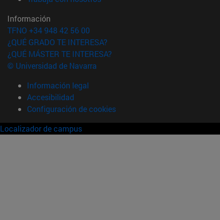
Información
TFNO +34 948 42 56 00
¿QUÉ GRADO TE INTERESA?
¿QUÉ MÁSTER TE INTERESA?
© Universidad de Navarra
Información legal
Accesibilidad
Configuración de cookies
Localizador de campus