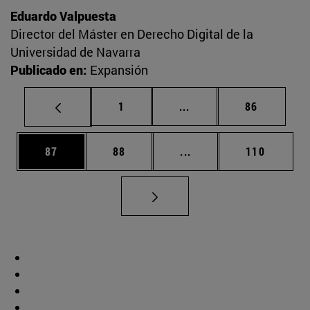
Eduardo Valpuesta
Director del Máster en Derecho Digital de la
Universidad de Navarra
Publicado en:
Expansión
Página
Páginas intermedias Us
Página
1
...
86
Página
Página
Páginas intermedias U
Página
87
88
...
110