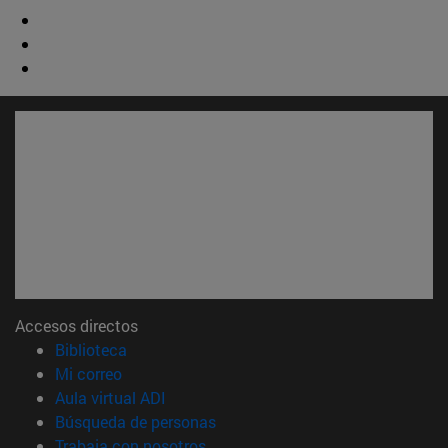
Accesos directos
(abre en nueva ventana)
Biblioteca
(abre en nueva ventana)
Mi correo
(abre en nueva ventana)
Aula virtual ADI
(abre en nueva ventana)
Búsqueda de personas
(abre en nueva ventana)
Trabaja con nosotros