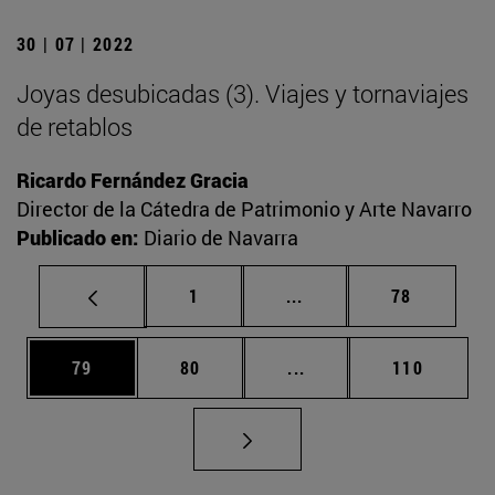
30 | 07 | 2022
Joyas desubicadas (3). Viajes y tornaviajes
de retablos
Ricardo Fernández Gracia
Director de la Cátedra de Patrimonio y Arte Navarro
Publicado en:
Diario de Navarra
Página
Páginas intermedias Us
Página
1
...
78
Página
Página
Páginas intermedias U
Página
79
80
...
110