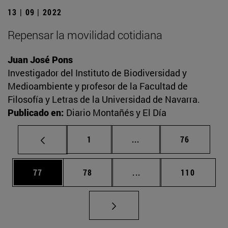
13 | 09 | 2022
Repensar la movilidad cotidiana
Juan José Pons
Investigador del Instituto de Biodiversidad y
Medioambiente y profesor de la Facultad de
Filosofía y Letras de la Universidad de Navarra.
Publicado en:
Diario Montañés y El Día
Página
Páginas intermedias Us
Página
1
...
76
Página
Página
Páginas intermedias U
Página
77
78
...
110