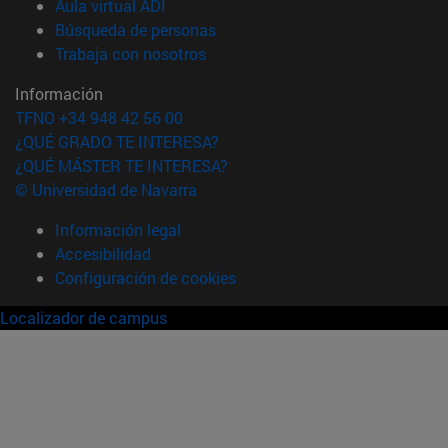
(abre en nueva ventana)
Aula virtual ADI
(abre en nueva ventana)
Búsqueda de personas
(abre en nueva ventana)
Trabaja con nosotros
Información
TFNO +34 948 42 56 00
¿QUÉ GRADO TE INTERESA?
¿QUÉ MÁSTER TE INTERESA?
© Universidad de Navarra
Información legal
Accesibilidad
Configuración de cookies
Localizador de campus