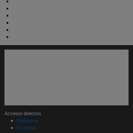
Accesos directos
(abre en nueva ventana)
Biblioteca
(abre en nueva ventana)
Mi correo