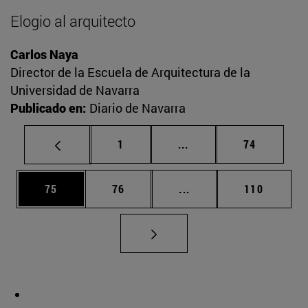
Elogio al arquitecto
Carlos Naya
Director de la Escuela de Arquitectura de la
Universidad de Navarra
Publicado en:
Diario de Navarra
Página
Páginas intermedias Us
Página
1
...
74
Página
Página
Páginas intermedias U
Página
75
76
...
110