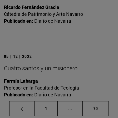
Ricardo Fernández Gracia
Cátedra de Patrimonio y Arte Navarro
Publicado en:
Diario de Navarra
05 | 12 | 2022
Cuatro santos y un misionero
Fermín Labarga
Profesor en la Facultad de Teología
Publicado en:
Diario de Navarra
Página
Páginas intermedias Us
Página
1
...
70