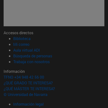
Accesos directos
(abre en nueva ventana)
Biblioteca
(abre en nueva ventana)
Mi correo
(abre en nueva ventana)
Aula virtual ADI
(abre en nueva ventana)
Búsqueda de personas
(abre en nueva ventana)
Trabaja con nosotros
Información
TFNO +34 948 42 56 00
¿QUÉ GRADO TE INTERESA?
¿QUÉ MÁSTER TE INTERESA?
© Universidad de Navarra
Información legal