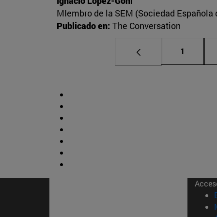
Ignacio López-Goñi
MIembro de la SEM (Sociedad Española de
Publicado en:
The Conversation
Página
1
Acces