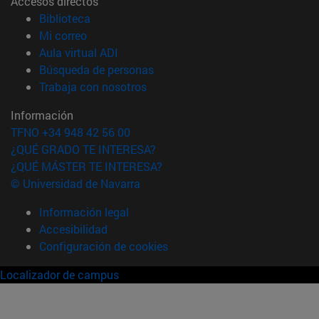
Accesos directos
(abre en nueva ventana)
Biblioteca
(abre en nueva ventana)
Mi correo
(abre en nueva ventana)
Aula virtual ADI
(abre en nueva ventana)
Búsqueda de personas
(abre en nueva ventana)
Trabaja con nosotros
Información
TFNO +34 948 42 56 00
¿QUÉ GRADO TE INTERESA?
¿QUÉ MÁSTER TE INTERESA?
© Universidad de Navarra
Información legal
Accesibilidad
Configuración de cookies
Localizador de campus