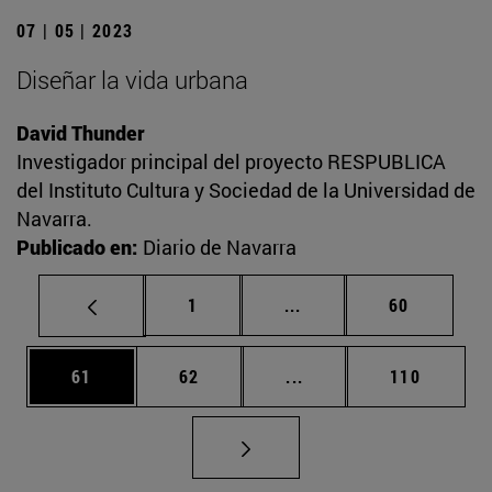
07 | 05 | 2023
Diseñar la vida urbana
David Thunder
Investigador principal del proyecto RESPUBLICA
del Instituto Cultura y Sociedad de la Universidad de
Navarra.
Publicado en:
Diario de Navarra
Página
Páginas intermedias Us
Página
1
...
60
Página
Página
Páginas intermedias U
Página
61
62
...
110