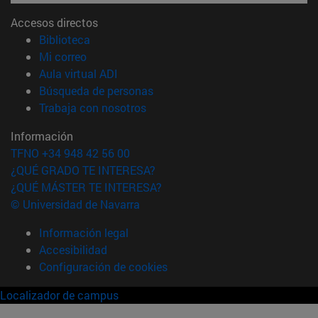
Accesos directos
(abre en nueva ventana)
Biblioteca
(abre en nueva ventana)
Mi correo
(abre en nueva ventana)
Aula virtual ADI
(abre en nueva ventana)
Búsqueda de personas
(abre en nueva ventana)
Trabaja con nosotros
Información
TFNO +34 948 42 56 00
¿QUÉ GRADO TE INTERESA?
¿QUÉ MÁSTER TE INTERESA?
© Universidad de Navarra
Información legal
Accesibilidad
Configuración de cookies
Localizador de campus