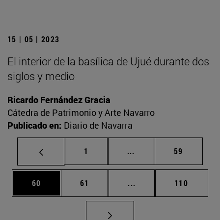
15 | 05 | 2023
El interior de la basílica de Ujué durante dos
siglos y medio
Ricardo Fernández Gracia
Cátedra de Patrimonio y Arte Navarro
Publicado en:
Diario de Navarra
Página
Páginas intermedias Us
Página
1
...
59
Página
Página
Páginas intermedias U
Página
60
61
...
110