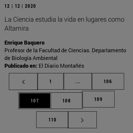
12 | 12 | 2020
La Ciencia estudia la vida en lugares como
Altamira
Enrique Baquero
Profesor de la Facultad de Ciencias. Departamento
de Biología Ambiental
Publicado en:
El Diario Montañés
Página
Páginas intermedias Us
Página
1
...
106
Página
109
Página
Página
107
108
Página
110