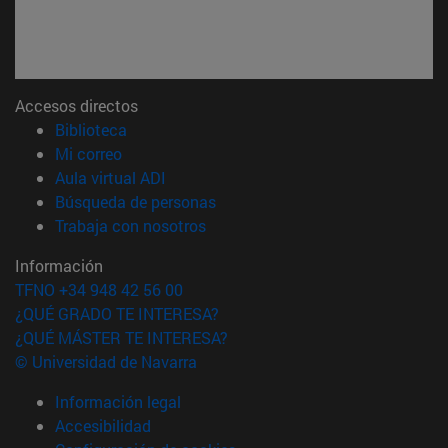
Accesos directos
(abre en nueva ventana)
Biblioteca
(abre en nueva ventana)
Mi correo
(abre en nueva ventana)
Aula virtual ADI
(abre en nueva ventana)
Búsqueda de personas
(abre en nueva ventana)
Trabaja con nosotros
Información
TFNO +34 948 42 56 00
¿QUÉ GRADO TE INTERESA?
¿QUÉ MÁSTER TE INTERESA?
© Universidad de Navarra
Información legal
Accesibilidad