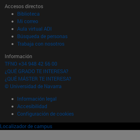
Accesos directos
(abre en nueva ventana)
Biblioteca
(abre en nueva ventana)
Mi correo
(abre en nueva ventana)
Aula virtual ADI
(abre en nueva ventana)
Búsqueda de personas
(abre en nueva ventana)
Trabaja con nosotros
Información
TFNO +34 948 42 56 00
¿QUÉ GRADO TE INTERESA?
¿QUÉ MÁSTER TE INTERESA?
© Universidad de Navarra
Información legal
Accesibilidad
Configuración de cookies
Localizador de campus