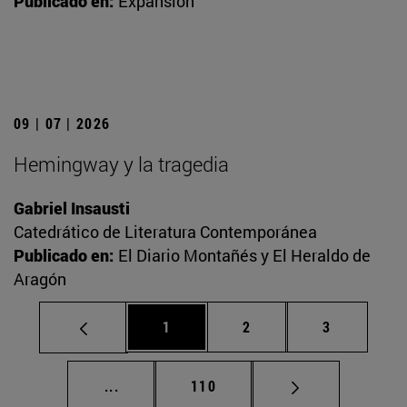
Publicado en:
Expansión
09 | 07 | 2026
Hemingway y la tragedia
Gabriel Insausti
Catedrático de Literatura Contemporánea
Publicado en:
El Diario Montañés y El Heraldo de
Aragón
Página
Página
Página
1
2
3
Páginas intermedias Use TAB para desplaz
Página
...
110