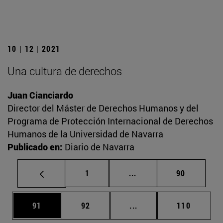
10 | 12 | 2021
Una cultura de derechos
Juan Cianciardo
Director del Máster de Derechos Humanos y del
Programa de Protección Internacional de Derechos
Humanos de la Universidad de Navarra
Publicado en:
Diario de Navarra
Página
Páginas intermedias Us
Página
1
...
90
Página
Página
Páginas intermedias U
Página
91
92
...
110