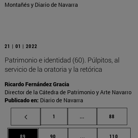
Montañés y Diario de Navarra
21 | 01 | 2022
Patrimonio e identidad (60). Púlpitos, al
servicio de la oratoria y la retórica
Ricardo Fernández Gracia
Director de la Cátedra de Patrimonio y Arte Navarro
Publicado en:
Diario de Navarra
Página
Páginas intermedias Us
Página
1
...
88
Página
Página
Páginas intermedias U
Página
89
90
...
110