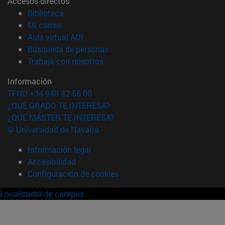
Accesos directos
(abre en nueva ventana)
Biblioteca
(abre en nueva ventana)
Mi correo
(abre en nueva ventana)
Aula virtual ADI
(abre en nueva ventana)
Búsqueda de personas
(abre en nueva ventana)
Trabaja con nosotros
Información
TFNO +34 948 42 56 00
¿QUÉ GRADO TE INTERESA?
¿QUÉ MÁSTER TE INTERESA?
© Universidad de Navarra
Información legal
Accesibilidad
Configuración de cookies
Localizador de campus