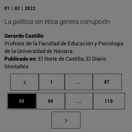
01 | 02 | 2022
La política sin ética genera corrupción
Gerardo Castillo
Profesor de la Facultad de Educación y Psicología
de la Universidad de Navarra
Publicado en:
El Norte de Castilla, El Diario
Montañés
Página
Páginas intermedias Us
Página
1
...
87
Página
Página
Páginas intermedias U
Página
88
89
...
110