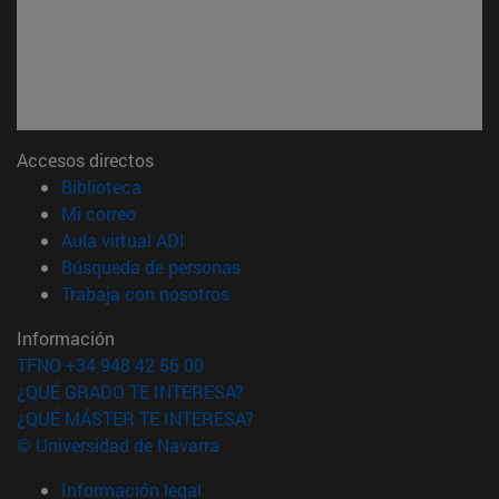
Accesos directos
(abre en nueva ventana)
Biblioteca
(abre en nueva ventana)
Mi correo
(abre en nueva ventana)
Aula virtual ADI
(abre en nueva ventana)
Búsqueda de personas
(abre en nueva ventana)
Trabaja con nosotros
Información
TFNO +34 948 42 56 00
¿QUÉ GRADO TE INTERESA?
¿QUÉ MÁSTER TE INTERESA?
© Universidad de Navarra
Información legal