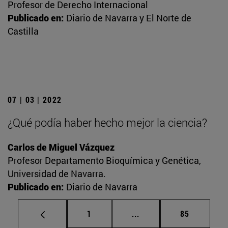
Profesor de Derecho Internacional
Publicado en:
Diario de Navarra y El Norte de
Castilla
07 | 03 | 2022
¿Qué podía haber hecho mejor la ciencia?
Carlos de Miguel Vázquez
Profesor Departamento Bioquímica y Genética,
Universidad de Navarra.
Publicado en:
Diario de Navarra
Página
Páginas intermedias Us
Página
1
...
85