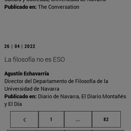
Publicado en:
The Conversation
26 | 04 | 2022
La filosofía no es ESO
Agustín Echavarría
Director del Departamento de Filosofía de la
Universidad de Navarra
Publicado en:
Diario de Navarra, El Diario Montañés
y El Día
Página
Páginas intermedias Us
Página
1
...
82