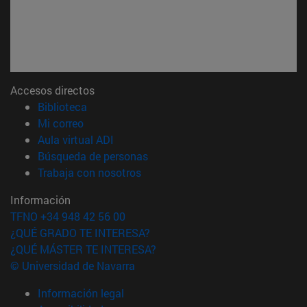
Accesos directos
(abre en nueva ventana)
Biblioteca
(abre en nueva ventana)
Mi correo
(abre en nueva ventana)
Aula virtual ADI
(abre en nueva ventana)
Búsqueda de personas
(abre en nueva ventana)
Trabaja con nosotros
Información
TFNO +34 948 42 56 00
¿QUÉ GRADO TE INTERESA?
¿QUÉ MÁSTER TE INTERESA?
© Universidad de Navarra
Información legal