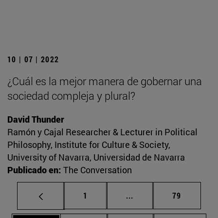
10 | 07 | 2022
¿Cuál es la mejor manera de gobernar una
sociedad compleja y plural?
David Thunder
Ramón y Cajal Researcher & Lecturer in Political
Philosophy, Institute for Culture & Society,
University of Navarra, Universidad de Navarra
Publicado en:
The Conversation
Página
Páginas intermedias Us
Página
1
...
79