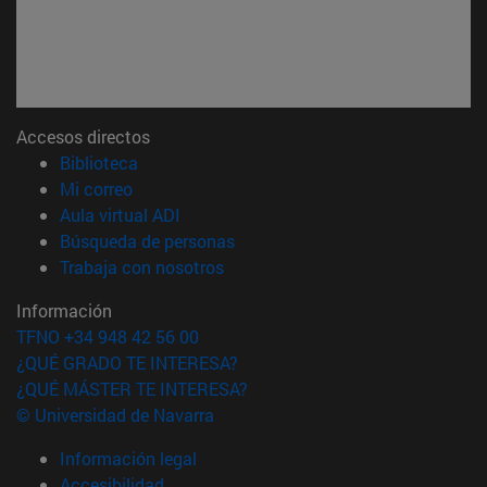
Accesos directos
(abre en nueva ventana)
Biblioteca
(abre en nueva ventana)
Mi correo
(abre en nueva ventana)
Aula virtual ADI
(abre en nueva ventana)
Búsqueda de personas
(abre en nueva ventana)
Trabaja con nosotros
Información
TFNO +34 948 42 56 00
¿QUÉ GRADO TE INTERESA?
¿QUÉ MÁSTER TE INTERESA?
© Universidad de Navarra
Información legal
Accesibilidad