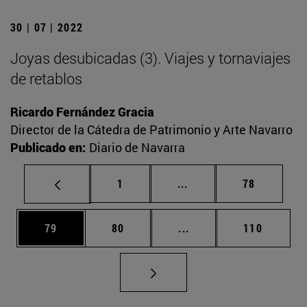
30 | 07 | 2022
Joyas desubicadas (3). Viajes y tornaviajes
de retablos
Ricardo Fernández Gracia
Director de la Cátedra de Patrimonio y Arte Navarro
Publicado en:
Diario de Navarra
Página
Páginas intermedias Us
Página
1
...
78
Página
Página
Páginas intermedias U
Página
79
80
...
110