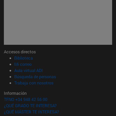
Accesos directos
(abre en nueva ventana)
Biblioteca
(abre en nueva ventana)
Mi correo
(abre en nueva ventana)
Aula virtual ADI
(abre en nueva ventana)
Búsqueda de personas
(abre en nueva ventana)
Trabaja con nosotros
Información
TFNO +34 948 42 56 00
¿QUÉ GRADO TE INTERESA?
¿QUÉ MÁSTER TE INTERESA?