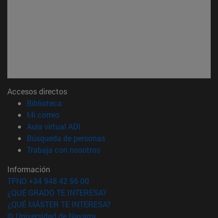
Accesos directos
(abre en nueva ventana)
Biblioteca
(abre en nueva ventana)
Mi correo
(abre en nueva ventana)
Aula virtual ADI
(abre en nueva ventana)
Búsqueda de personas
(abre en nueva ventana)
Trabaja con nosotros
Información
TFNO +34 948 42 56 00
¿QUÉ GRADO TE INTERESA?
¿QUÉ MÁSTER TE INTERESA?
© Universidad de Navarra