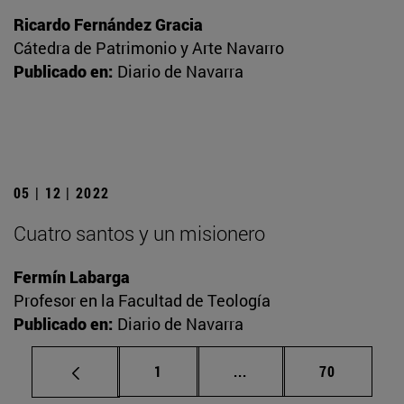
Ricardo Fernández Gracia
Cátedra de Patrimonio y Arte Navarro
Publicado en:
Diario de Navarra
05 | 12 | 2022
Cuatro santos y un misionero
Fermín Labarga
Profesor en la Facultad de Teología
Publicado en:
Diario de Navarra
Página
Páginas intermedias Us
Página
1
...
70