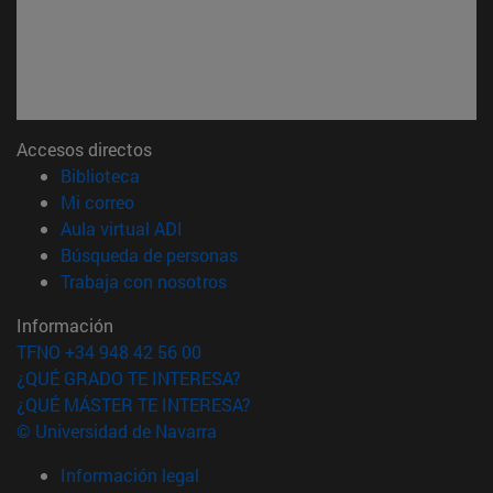
Accesos directos
(abre en nueva ventana)
Biblioteca
(abre en nueva ventana)
Mi correo
(abre en nueva ventana)
Aula virtual ADI
(abre en nueva ventana)
Búsqueda de personas
(abre en nueva ventana)
Trabaja con nosotros
Información
TFNO +34 948 42 56 00
¿QUÉ GRADO TE INTERESA?
¿QUÉ MÁSTER TE INTERESA?
© Universidad de Navarra
Información legal