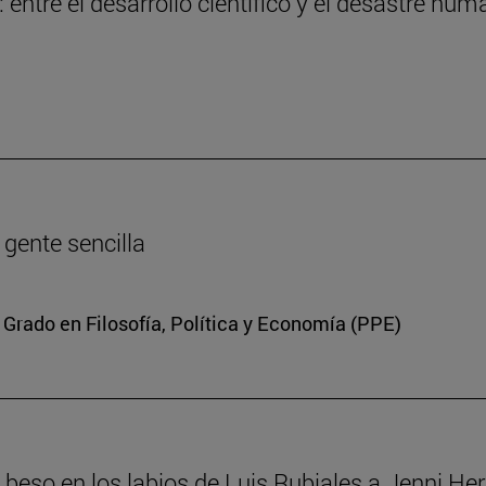
entre el desarrollo científico y el desastre hum
a gente sencilla
 Grado en Filosofía, Política y Economía (PPE)
el beso en los labios de Luis Rubiales a Jenni H