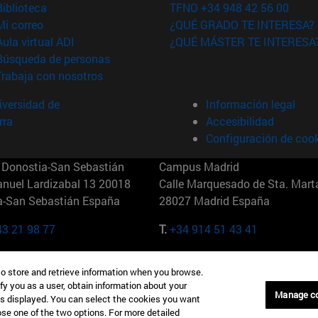
(abre en nueva ventana)
Biblioteca
TFNO +34 948 42 56 00
(abre en nueva ventana)
Mi correo
¿QUÉ GRADO TE INTERESA?
(abre en nueva ventana)
Aula virtual ADI
¿QUÉ MÁSTER TE INTERESA
(abre en nueva ventana)
Búsqueda de personas
(abre en nueva ventana)
Trabaja con nosotros
versidad de
Información legal
rra
Accesibilidad
Configuración de coo
Donostia-San Sebastián
Campus Madrid
anuel Lardizabal 13 20018
Calle Marquesado de Sta. Marta
a-San Sebastián España
28027 Madrid España
43 21 98 77
T.
+34 914 51 43 41
Nueva York (IESE)
Campus Munich (IESE)
to store and retrieve information when you browse.
7th St 10019-2201 Nueva York
Maria-Theresia-Straße 15 8167
fy you as a user, obtain information about your
Múnich Alemania
Manage c
is displayed. You can select the cookies you want
oose one of the two options. For more detailed