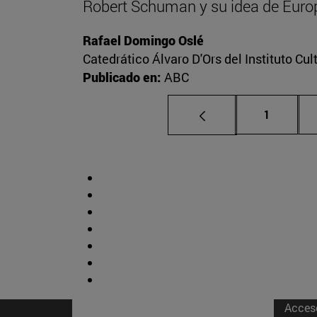
Robert Schuman y su idea de Euro
Rafael Domingo Oslé
Catedrático Álvaro D'Ors del Instituto Cu
Publicado en:
ABC
Página
1
Acces