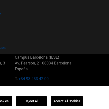
?
kies
Campus Barcelona (IESE)
, 3
Av. Pearson, 21 08034 Barcelona
España
T.
+34 93 253 42 00
Campus Sao Paulo (IESE)
5
Rua Martiniano de Carvalho, 573
01321001 Bela Vista Brasil
ookies
Reject All
Accept All Cookies