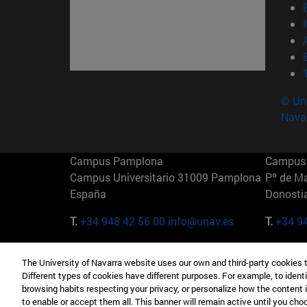
© Uni
Nava
Campus Pamplona
Campus 
Campus Universitario 31009 Pamplona
Pº de M
España
Donosti
T.
+34 948 42 56 00
info@unav.es
T.
+34 9
Campus Madrid (IESE)
Campus 
The University of Navarra website uses our own and third-party cookies 
Camino del Cerro Águila 3 28023
165 W 5
Different types of cookies have different purposes. For example, to identi
Madrid España
EE.UU
browsing habits respecting your privacy, or personalize how the content 
to enable or accept them all. This banner will remain active until you ch