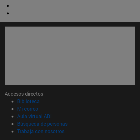
Accesos directos
(abre en nueva ventana)
Biblioteca
(abre en nueva ventana)
Mi correo
(abre en nueva ventana)
Aula virtual ADI
(abre en nueva ventana)
Búsqueda de personas
(abre en nueva ventana)
Trabaja con nosotros