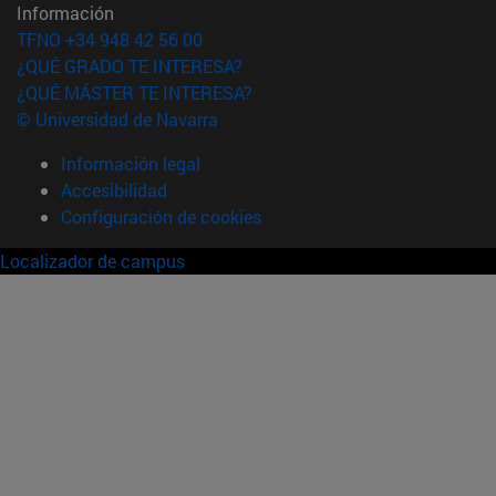
Información
TFNO +34 948 42 56 00
¿QUÉ GRADO TE INTERESA?
¿QUÉ MÁSTER TE INTERESA?
© Universidad de Navarra
Información legal
Accesibilidad
Configuración de cookies
Localizador de campus