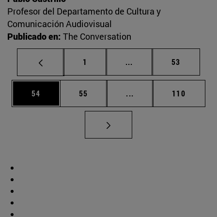
Profesor del Departamento de Cultura y
Comunicación Audiovisual
Publicado en:
The Conversation
Página
Páginas intermedias Us
Página
1
...
53
Página
Página
Páginas intermedias U
Página
54
55
...
110