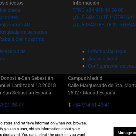
os directos
Información
(abre en nueva ventana)
Biblioteca
TFNO +34 948 42 56 00
(abre en nueva ventana)
Mi correo
¿QUÉ GRADO TE INTERESA?
(abre en nueva ventana)
Aula virtual ADI
¿QUÉ MÁSTER TE INTERESA
(abre en nueva ventana)
Búsqueda de personas
(abre en nueva ventana)
Trabaja con nosotros
versidad de
Información legal
rra
Accesibilidad
Configuración de coo
Donostia-San Sebastián
Campus Madrid
anuel Lardizabal 13 20018
Calle Marquesado de Sta. Marta
a-San Sebastián España
28027 Madrid España
43 21 98 77
T.
+34 914 51 43 41
Nueva York (IESE)
Campus Munich (IESE)
to store and retrieve information when you browse.
7th St 10019-2201 Nueva York
Maria-Theresia-Straße 15 8167
fy you as a user, obtain information about your
Múnich Alemania
Manage c
is displayed. You can select the cookies you want