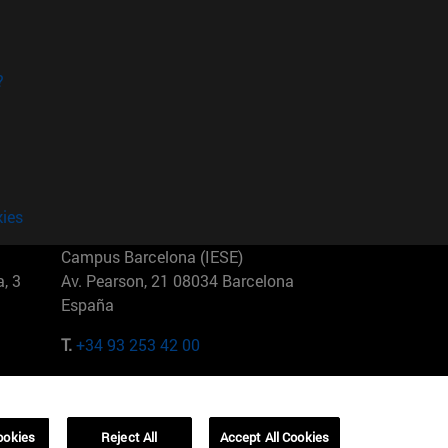
?
kies
Campus Barcelona (IESE)
, 3
Av. Pearson, 21 08034 Barcelona
España
T.
+34 93 253 42 00
Campus Sao Paulo (IESE)
5
Rua Martiniano de Carvalho, 573
01321001 Bela Vista Brasil
ookies
Reject All
Accept All Cookies