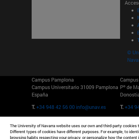
Acces
© Uni
Nava
Campus Pamplona
Campus 
Campus Universitario 31009 Pamplona
Pº de M
España
Donosti
T.
+34 948 42 56 00
info@unav.es
T.
+34 9
Campus Madrid (IESE)
Campus 
The University of Navarra website uses our own and third-party cookies 
Camino del Cerro Águila 3 28023
165 W 5
Different types of cookies have different purposes. For example, to identi
Madrid España
EE.UU
browsing habits respecting your privacy, or personalize how the content 