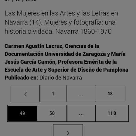
Las Mujeres en las Artes y las Letras en
Navarra (14). Mujeres y fotografía: una
historia olvidada. Navarra 1860-1970
Carmen Agustín Lacruz, Ciencias de la
Documentación Universidad de Zaragoza y María
Jesús García Camón, Profesora Emérita de la
Escuela de Arte y Superior de Diseño de Pamplona
Publicado en:
Diario de Navarra
Página
Páginas intermedias Us
Página
1
...
48
Página
Página
Páginas intermedias U
Página
49
50
...
110