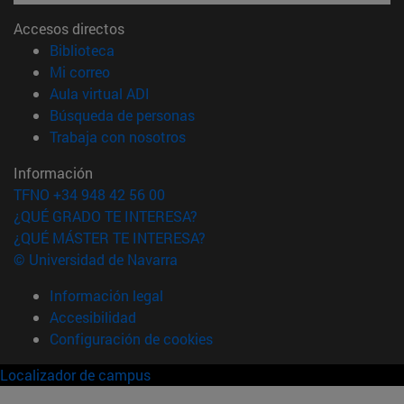
Accesos directos
(abre en nueva ventana)
Biblioteca
(abre en nueva ventana)
Mi correo
(abre en nueva ventana)
Aula virtual ADI
(abre en nueva ventana)
Búsqueda de personas
(abre en nueva ventana)
Trabaja con nosotros
Información
TFNO +34 948 42 56 00
¿QUÉ GRADO TE INTERESA?
¿QUÉ MÁSTER TE INTERESA?
© Universidad de Navarra
Información legal
Accesibilidad
Configuración de cookies
Localizador de campus