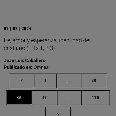
01 | 02 | 2024
Fe, amor y esperanza, identidad del
cristiano (1 Ts 1, 2-3)
Juan Luis Caballero
Publicado en:
Omnes
Página
Páginas intermedias Us
Página
1
...
45
Página
Página
Páginas intermedias U
Página
46
47
...
110