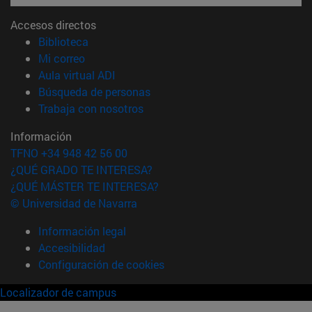
Accesos directos
(abre en nueva ventana)
Biblioteca
(abre en nueva ventana)
Mi correo
(abre en nueva ventana)
Aula virtual ADI
(abre en nueva ventana)
Búsqueda de personas
(abre en nueva ventana)
Trabaja con nosotros
Información
TFNO +34 948 42 56 00
¿QUÉ GRADO TE INTERESA?
¿QUÉ MÁSTER TE INTERESA?
© Universidad de Navarra
Información legal
Accesibilidad
Configuración de cookies
Localizador de campus