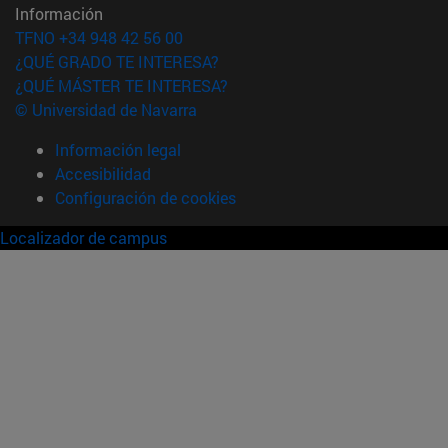
Información
TFNO +34 948 42 56 00
¿QUÉ GRADO TE INTERESA?
¿QUÉ MÁSTER TE INTERESA?
© Universidad de Navarra
Información legal
Accesibilidad
Configuración de cookies
Localizador de campus