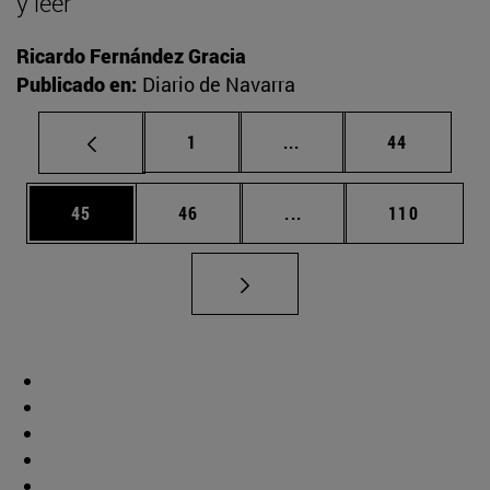
y leer
Ricardo Fernández Gracia
Publicado en:
Diario de Navarra
Página
Páginas intermedias Us
Página
1
...
44
Página
Página
Páginas intermedias U
Página
45
46
...
110