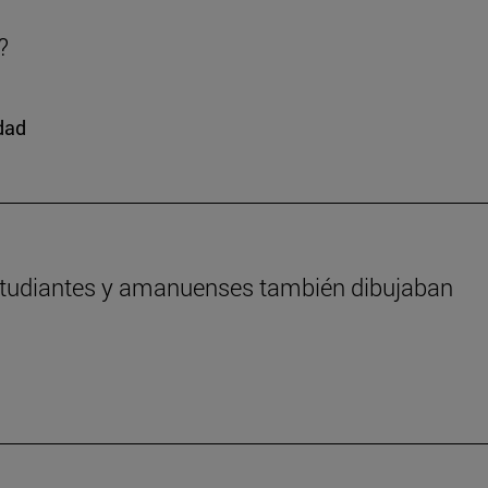
?
edad
estudiantes y amanuenses también dibujaban