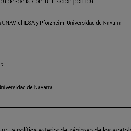
da desde la comunicación política
a UNAV, el IESA y Pforzheim, Universidad de Navarra
s?
Universidad de Navarra
r: la política exterior del régimen de los ayatol