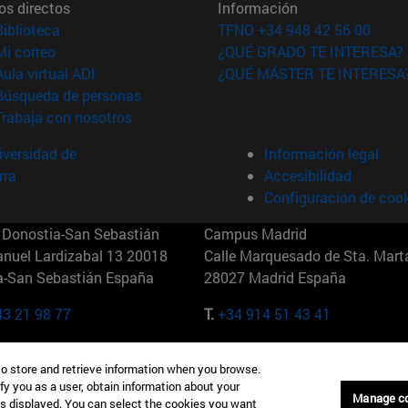
os directos
Información
(abre en nueva ventana)
Biblioteca
TFNO +34 948 42 56 00
(abre en nueva ventana)
Mi correo
¿QUÉ GRADO TE INTERESA?
(abre en nueva ventana)
Aula virtual ADI
¿QUÉ MÁSTER TE INTERESA
(abre en nueva ventana)
Búsqueda de personas
(abre en nueva ventana)
Trabaja con nosotros
versidad de
Información legal
rra
Accesibilidad
Configuración de coo
Donostia-San Sebastián
Campus Madrid
anuel Lardizabal 13 20018
Calle Marquesado de Sta. Marta
a-San Sebastián España
28027 Madrid España
43 21 98 77
T.
+34 914 51 43 41
Nueva York (IESE)
Campus Munich (IESE)
to store and retrieve information when you browse.
7th St 10019-2201 Nueva York
Maria-Theresia-Straße 15 8167
fy you as a user, obtain information about your
Múnich Alemania
Manage c
is displayed. You can select the cookies you want