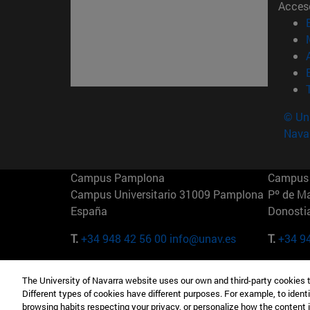
Acces
© Uni
Nava
Campus Pamplona
Campus 
Campus Universitario 31009 Pamplona
Pº de M
España
Donosti
T.
+34 948 42 56 00
info@unav.es
T.
+34 9
Campus Madrid (IESE)
Campus 
The University of Navarra website uses our own and third-party cookies 
Camino del Cerro Águila 3 28023
165 W 5
Different types of cookies have different purposes. For example, to identi
Madrid España
EE.UU
browsing habits respecting your privacy, or personalize how the content 