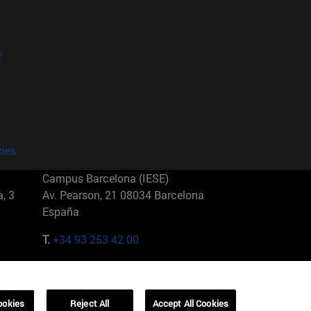
?
kies
Campus Barcelona (IESE)
, 3
Av. Pearson, 21 08034 Barcelona
España
T.
+34 93 253 42 00
Campus Sao Paulo (IESE)
5
Rua Martiniano de Carvalho, 573
01321001 Bela Vista Brasil
ookies
Reject All
Accept All Cookies