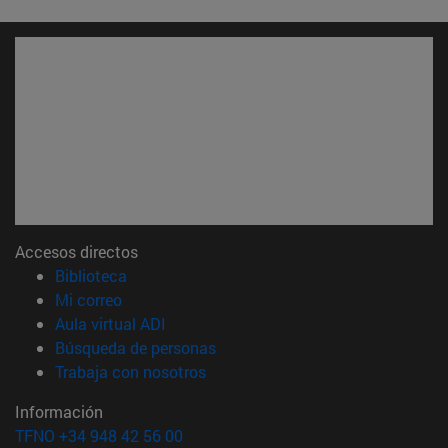
Accesos directos
(abre en nueva ventana)
Biblioteca
(abre en nueva ventana)
Mi correo
(abre en nueva ventana)
Aula virtual ADI
(abre en nueva ventana)
Búsqueda de personas
(abre en nueva ventana)
Trabaja con nosotros
Información
TFNO +34 948 42 56 00