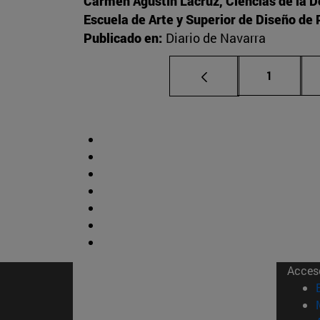
Carmen Agustín Lacruz, Ciencias de la 
Escuela de Arte y Superior de Diseño d
Publicado en:
Diario de Navarra
Página
1
Acces