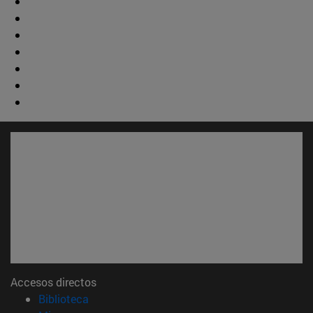
Accesos directos
(abre en nueva ventana)
Biblioteca