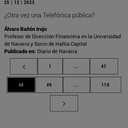
25 | 12 | 2023
¿Otra vez una Telefónica pública?
Álvaro Bañón Irujo
Profesor de Dirección Financiera en la Universidad
de Navarra y Socio de Haltia Capital
Publicado en:
Diario de Navarra
Página
Páginas intermedias Us
Página
1
...
47
Página
Página
Páginas intermedias U
Página
48
49
...
110