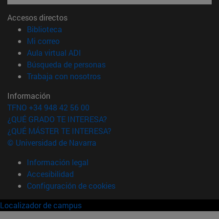
Accesos directos
(abre en nueva ventana)
Biblioteca
(abre en nueva ventana)
Mi correo
(abre en nueva ventana)
Aula virtual ADI
(abre en nueva ventana)
Búsqueda de personas
(abre en nueva ventana)
Trabaja con nosotros
Información
TFNO +34 948 42 56 00
¿QUÉ GRADO TE INTERESA?
¿QUÉ MÁSTER TE INTERESA?
© Universidad de Navarra
Información legal
Accesibilidad
Configuración de cookies
Localizador de campus