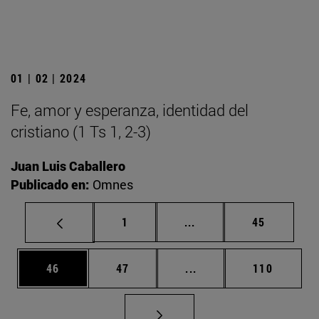
01 | 02 | 2024
Fe, amor y esperanza, identidad del
cristiano (1 Ts 1, 2-3)
Juan Luis Caballero
Publicado en:
Omnes
Página
Páginas intermedias Us
Página
1
...
45
Página
Página
Páginas intermedias U
Página
46
47
...
110