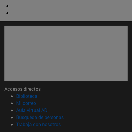
Accesos directos
(abre en nueva ventana)
Biblioteca
(abre en nueva ventana)
Mi correo
(abre en nueva ventana)
Aula virtual ADI
(abre en nueva ventana)
Búsqueda de personas
(abre en nueva ventana)
Trabaja con nosotros