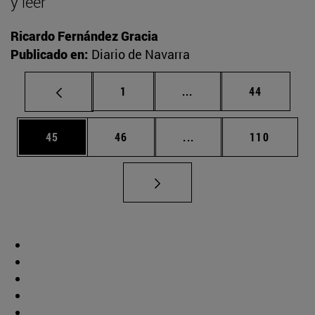
y leer
Ricardo Fernández Gracia
Publicado en:
Diario de Navarra
Página
Páginas intermedias Us
Página
1
...
44
Página
Página
Páginas intermedias U
Página
45
46
...
110