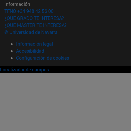
Información
TFNO +34 948 42 56 00
¿QUÉ GRADO TE INTERESA?
¿QUÉ MÁSTER TE INTERESA?
© Universidad de Navarra
Información legal
Accesibilidad
Configuración de cookies
Localizador de campus