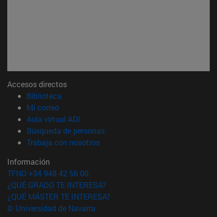
Accesos directos
(abre en nueva ventana)
Biblioteca
(abre en nueva ventana)
Mi correo
(abre en nueva ventana)
Aula virtual ADI
(abre en nueva ventana)
Búsqueda de personas
(abre en nueva ventana)
Trabaja con nosotros
Información
TFNO +34 948 42 56 00
¿QUÉ GRADO TE INTERESA?
¿QUÉ MÁSTER TE INTERESA?
© Universidad de Navarra