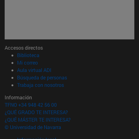
Accesos directos
(abre en nueva ventana)
Biblioteca
(abre en nueva ventana)
Mi correo
(abre en nueva ventana)
Aula virtual ADI
(abre en nueva ventana)
Búsqueda de personas
(abre en nueva ventana)
Trabaja con nosotros
Información
TFNO +34 948 42 56 00
¿QUÉ GRADO TE INTERESA?
¿QUÉ MÁSTER TE INTERESA?
© Universidad de Navarra