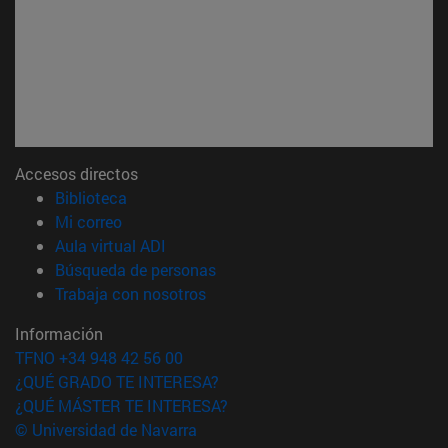
Accesos directos
(abre en nueva ventana)
Biblioteca
(abre en nueva ventana)
Mi correo
(abre en nueva ventana)
Aula virtual ADI
(abre en nueva ventana)
Búsqueda de personas
(abre en nueva ventana)
Trabaja con nosotros
Información
TFNO +34 948 42 56 00
¿QUÉ GRADO TE INTERESA?
¿QUÉ MÁSTER TE INTERESA?
© Universidad de Navarra