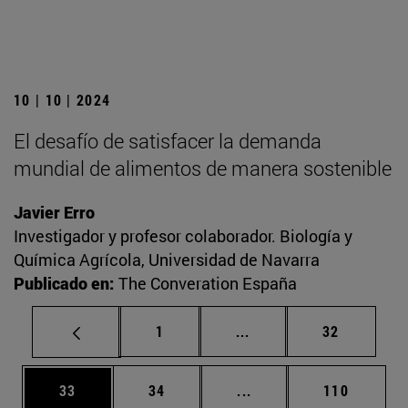
10 | 10 | 2024
El desafío de satisfacer la demanda
mundial de alimentos de manera sostenible
Javier Erro
Investigador y profesor colaborador. Biología y
Química Agrícola, Universidad de Navarra
Publicado en:
The Converation España
Página
Páginas intermedias Us
Página
1
...
32
Página
Página
Páginas intermedias U
Página
33
34
...
110