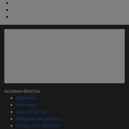
Accesos directos
(abre en nueva ventana)
Biblioteca
(abre en nueva ventana)
Mi correo
(abre en nueva ventana)
Aula virtual ADI
(abre en nueva ventana)
Búsqueda de personas
(abre en nueva ventana)
Trabaja con nosotros