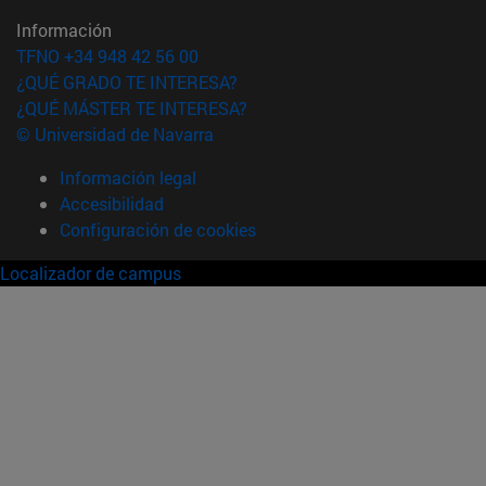
Información
TFNO +34 948 42 56 00
¿QUÉ GRADO TE INTERESA?
¿QUÉ MÁSTER TE INTERESA?
© Universidad de Navarra
Información legal
Accesibilidad
Configuración de cookies
Localizador de campus