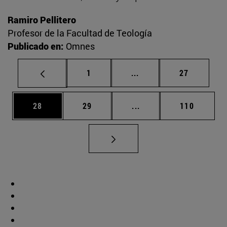
Ramiro Pellitero
Profesor de la Facultad de Teología
Publicado en:
Omnes
Página
Páginas intermedias Us
Página
1
...
27
Página
Página
Páginas intermedias U
Página
28
29
...
110