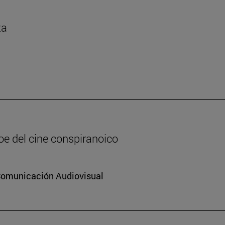
za
oe del cine conspiranoico
 Comunicación Audiovisual