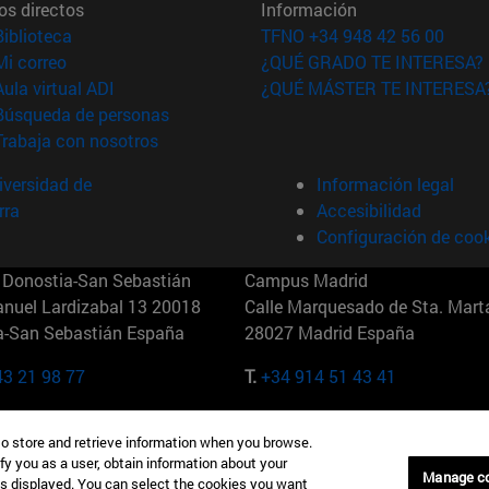
os directos
Información
(abre en nueva ventana)
Biblioteca
TFNO +34 948 42 56 00
(abre en nueva ventana)
Mi correo
¿QUÉ GRADO TE INTERESA?
(abre en nueva ventana)
Aula virtual ADI
¿QUÉ MÁSTER TE INTERESA
(abre en nueva ventana)
Búsqueda de personas
(abre en nueva ventana)
Trabaja con nosotros
versidad de
Información legal
rra
Accesibilidad
Configuración de coo
Donostia-San Sebastián
Campus Madrid
anuel Lardizabal 13 20018
Calle Marquesado de Sta. Marta
a-San Sebastián España
28027 Madrid España
43 21 98 77
T.
+34 914 51 43 41
Nueva York (IESE)
Campus Munich (IESE)
to store and retrieve information when you browse.
7th St 10019-2201 Nueva York
Maria-Theresia-Straße 15 8167
fy you as a user, obtain information about your
Múnich Alemania
Manage c
is displayed. You can select the cookies you want