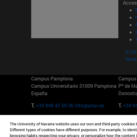
Acces
© Uni
Nava
Campus Pamplona
Campus 
Campus Universitario 31009 Pamplona
Pº de M
España
Donosti
T.
+34 948 42 56 00
info@unav.es
T.
+34 9
Campus Madrid (IESE)
Campus 
The University of Navarra website uses our own and third-party cookies 
Camino del Cerro Águila 3 28023
165 W 5
Different types of cookies have different purposes. For example, to identi
Madrid España
EE.UU
browsing habits respecting your privacy, or personalize how the content 