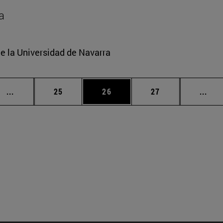
a
e la Universidad de Navarra
Páginas intermedias Use TAB para desplazarse.
Página
Página
Página
Pági
...
25
26
27
...