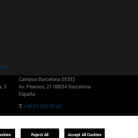
?
kies
Campus Barcelona (IESE)
, 3
Av. Pearson, 21 08034 Barcelona
España
T.
+34 93 253 42 00
Campus Sao Paulo (IESE)
5
Rua Martiniano de Carvalho, 573
01321001 Bela Vista Brasil
ookies
Reject All
Accept All Cookies