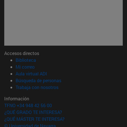
Accesos directos
(abre en nueva ventana)
Biblioteca
(abre en nueva ventana)
Mi correo
(abre en nueva ventana)
Aula virtual ADI
(abre en nueva ventana)
Búsqueda de personas
(abre en nueva ventana)
Trabaja con nosotros
Información
TFNO +34 948 42 56 00
¿QUÉ GRADO TE INTERESA?
¿QUÉ MÁSTER TE INTERESA?
© Universidad de Navarra